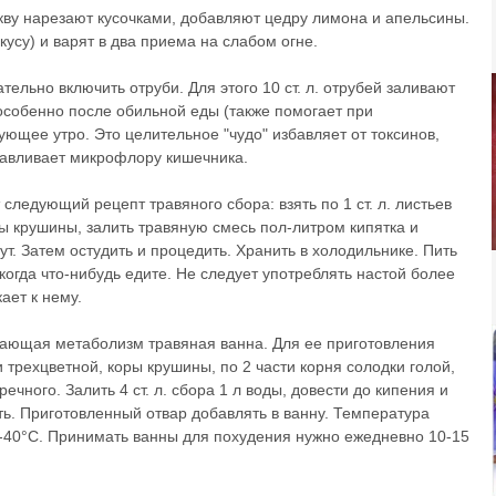
ву нарезают кусочками, добавляют цедру лимона и апельсины.
усу) и варят в два приема на слабом огне.
ельно включить отруби. Для этого 10 ст. л. отрубей заливают
 особенно после обильной еды (также помогает при
ующее утро. Это целительное "чудо" избавляет от токсинов,
навливает микрофлору кишечника.
следующий рецепт травяного сбора: взять по 1 ст. л. листьев
ы крушины, залить травяную смесь пол-литром кипятка и
т. Затем остудить и процедить. Хранить в холодильнике. Пить
, когда что-нибудь едите. Не следует употреблять настой более
ает к нему.
ающая метаболизм травяная ванна. Для ее приготовления
и трехцветной, коры крушины, по 2 части корня солодки голой,
чного. Залить 4 ст. л. сбора 1 л воды, довести до кипения и
ть. Приготовленный отвар добавлять в ванну. Температура
-40°С. Принимать ванны для похудения нужно ежедневно 10-15