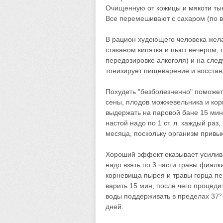
Очищенную от кожицы и мякоти тык
Все перемешивают с сахаром (по вк
В рацион худеющего человека желат
стаканом кипятка и пьют вечером,
передозировке алкоголя) и на след
тонизирует пищеварение и восста
Похудеть "безболезненно" поможет 
сены, плодов можжевельника и кор
выдержать на паровой бане 15 мину
настой надо по 1 ст. л. каждый раз
месяца, поскольку организм привык
Хороший эффект оказывает усилив
надо взять по 3 части травы фиалк
корневища пырея и травы горца пере
варить 15 мин, после чего процеди
воды поддерживать в пределах 37°
дней.