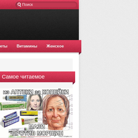
еты
Витамины
Женское
Самое читаемое