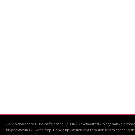
Добро пожаловать на сайт, посвященный исключительно здоровью и красо
информативный характер. Перед применением того или иного способа ле