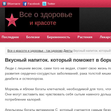
ВКонтакте
Facebook
Twitter
Последнее
Болезни
Беременность
Растения
Лекарс
Все о красоте и здоровье - так здорово
Диеты
Вкусный напиток. который
Вкусный напиток. который поможет в бор
Люди с лишним весом, сами того не ведая, ставят свою жизнь п
развития сердечно-сосудистых заболеваний, рака толстой кишки
диабета и остеопороза.
Морковь и яблоки богаты клетчаткой, необходимой для того, чт
Они могут заставить вас чувствовать себя сытым намного дольш
потребление калорий.
Апельсины богаты витамином С, который считается самым бе