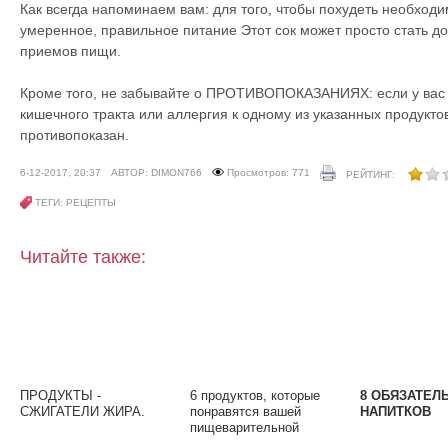
Как всегда напоминаем вам: для того, чтобы похудеть необходи
умеренное, правильное питание Этот сок может просто стать д
приемов пищи.
Кроме того, не забывайте о ПРОТИВОПОКАЗАНИЯХ: если у вас 
кишечного тракта или аллергия к одному из указанных продуктов
противопоказан.
6-12-2017, 20:37
АВТОР: DIMON766
Просмотров: 771
РЕЙТИНГ:
ТЕГИ: РЕЦЕПТЫ
Читайте также:
ПРОДУКТЫ -
6 продуктов, которые
8 ОБЯЗАТЕЛ
СЖИГАТЕЛИ ЖИРА.
понравятся вашей
НАПИТКОВ
пищеварительной
системе