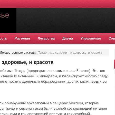
ость
Растения
Лекарства
Диеты
Упражнения
Сов
Лекарственные растения
Тыквенные семечки – и здоровье, и красота
 здоровье, и красота
юбимые блюда (предварительно замочив на 6 часов). Это так
 питанию И витамины, и минералы, и балансирует кислую среду,
но отнести к щелочным образованиям, других таких продуктов
ыли обнаружены археологами в пещерах Мексики, которые
эры Тыква и семена тыквы были важной составляющей питания
лись ими и как диетический продукт, и как лечебный.