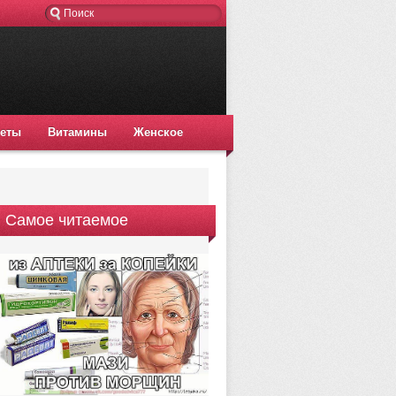
еты
Витамины
Женское
Самое читаемое