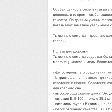
Особая ценность семечек тыквы в 
ценность, в то время как большинс
качества. По данным ученых Масса
показывают заметное увеличение 
Тыквенные семечки – довольно кал
калорий.
Польза для здоровья
Тыквенные семечки содержат боль
марганец, железо и медь. Являются
- фитостеролы, это соединения, к
- L-триптофан, он помогает для х
серотонин и ниацин. Серотонин оч
для крепкого сна.
- высокое содержание цинка. Это 
- витамин Е. В 100г – около 35,1 м
- витамины группы В (тиамин, рибо
- белок отличного качества. В 100г 