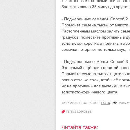
1-2 столовыми ложками оливкового
Запекать около 35 минут до хрустя
- Поджаренные семечки. Способ 2.
Промойте семена тыквы от мякоти.
Растопленным маслом залить семен
градусов, поместите противень в д
золотистая корочка и приятный ар
семечки потеряют не только вкус, 
- Поджаренные семечки. Способ 3.
Это самый ещё один простой спосо
Промойте семена тыквы тщательно,
ровно столько соли, чтобы её покр
их на противень для выпечки, и вып
золотисто-коричневого цвета.
12-06-2020, 13:44
АВТОР:
PUPIK
Просмот
ТЕГИ: ЗДОРОВЬЕ
Читайте также: