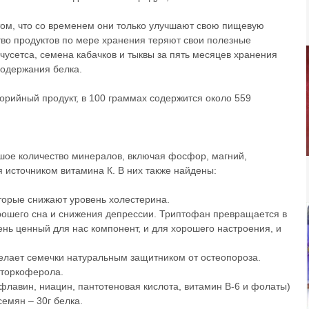
том, что со временем они только улучшают свою пищевую
тво продуктов по мере хранения теряют свои полезные
чусетса, семена кабачков и тыквы за пять месяцев хранения
содержания белка.
орийный продукт, в 100 граммах содержится около 559
шое количество минералов, включая фосфор, магний,
 источником витамина К. В них также найдены:
оторые снижают уровень холестерина.
орошего сна и снижения депрессии. Триптофан превращается в
ень ценный для нас компонент, и для хорошего настроения, и
делает семечки натуральным защитником от остеопороза.
г торкоферола.
флавин, ниацин, пантотеновая кислота, витамин B-6 и фолаты)
семян – 30г белка.