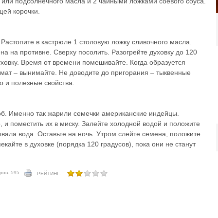
 или подсолнечного масла и 2 чайными ложками соевого соуса.
щей корочки.
 Растопите в кастрюле 1 столовую ложку сливочного масла.
а на противне. Сверху посолить. Разогрейте духовку до 120
уховку. Время от времени помешивайте. Когда образуется
омат – вынимайте. Не доводите до пригорания – тыквенные
но и полезные свойства.
б. Именно так жарили семечки американские индейцы.
 и поместить их в миску. Залейте холодной водой и положите
ывала вода. Оставьте на ночь. Утром слейте семена, положите
екайте в духовке (порядка 120 градусов), пока они не станут
ров: 595
РЕЙТИНГ: