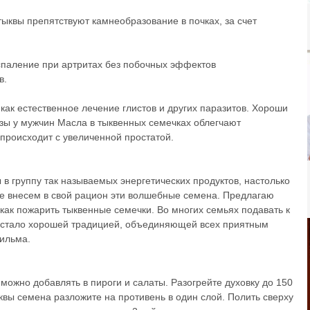
ыквы препятствуют камнеобразование в почках, за счет
паление при артритах без побочных эффектов
в.
 как естественное лечение глистов и других паразитов. Хороши
зы у мужчин Масла в тыквенных семечках облегчают
 происходит с увеличенной простатой.
в группу так называемых энергетических продуктов, настолько
те внесем в свой рацион эти волшебные семена. Предлагаю
как пожарить тыквенные семечки. Во многих семьях подавать к
 стало хорошей традицией, объединяющей всех приятным
ильма.
 можно добавлять в пироги и салаты. Разогрейте духовку до 150
квы семена разложите на противень в один слой. Полить сверху