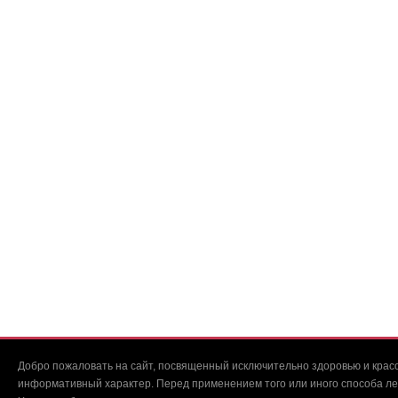
Добро пожаловать на сайт, посвященный исключительно здоровью и красо
информативный характер. Перед применением того или иного способа ле