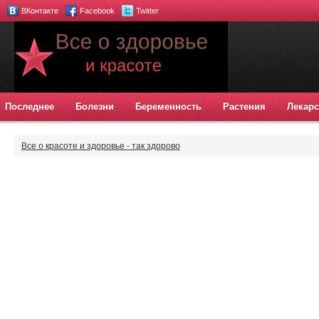
ВКонтакте
Facebook
Twitter
Последнее
Болезни
Беременность
Растения
Лекарс
Все о красоте и здоровье - так здорово