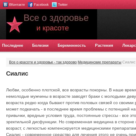
ВКонтакте
Facebook
Twitter
Последнее
Болезни
Беременность
Растения
Лекарс
Все о красоте и здоровье - так здорово
Медицинские препараты
Сиалис
Сиалис
Любви, особенно плотской, все возрасты покорны. В наше время
немолодые мужчины в возрасте заводят браки с молодыми деву
возраста редко когда бывают против половых связей со своими 
может подкачать - в последнее время проблемы с потенцией н
привычки, вредные условия труда, постоянные стрессы - все эт
эректильной дисфункции. Но современная медицина в стороне не
возраст, с легкостью компенсируется медицинскими препаратам
Сиалис - современное средство для лечения этого не очень при