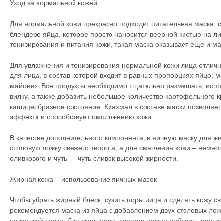
Уход за нормальной кожей
Для нормальной кожи прекрасно подходит питательная маска, с
блендере яйца, которое просто наносится веерной кистью на ли
тонизирования и питания кожи, такая маска оказывает еще и м
Для увлажнения и тонизирования нормальной кожи лица отличн
для лица, в состав которой входит в равных пропорциях яйцо, 
майонез. Все продукты необходимо тщательно размешать, исп
вилку, а также добавить небольшое количество картофельного 
кашицеобразное состояние. Крахмал в составе маски позволяе
эффекта и способствует омоложению кожи.
В качестве дополнительного компонента, в яичную маску для ж
столовую ложку свежего творога, а для смягчения кожи – немног
оливкового и чуть — чуть сливок высокой жирности.
Жирная кожа – использование яичных масок
Чтобы убрать жирный блеск, сузить поры лица и сделать кожу с
рекомендуется маска из яйца с добавлением двух столовых лож
на мелкой терке. Для смягчения в состав можно добавить расти