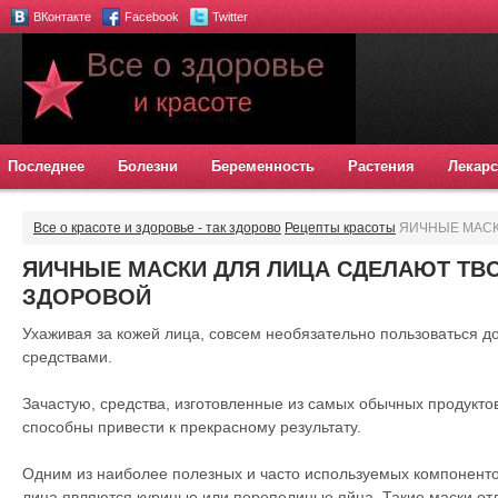
ВКонтакте
Facebook
Twitter
Последнее
Болезни
Беременность
Растения
Лекарс
Все о красоте и здоровье - так здорово
Рецепты красоты
ЯИЧНЫЕ МАСК
КРАСИВОЙ И ЗДОРОВОЙ
ЯИЧНЫЕ МАСКИ ДЛЯ ЛИЦА СДЕЛАЮТ ТВ
ЗДОРОВОЙ
Ухаживая за кожей лица, совсем необязательно пользоваться 
средствами.
Зачастую, средства, изготовленные из самых обычных продукт
способны привести к прекрасному результату.
Одним из наиболее полезных и часто используемых компоненто
лица являются куриные или перепелиные яйца. Такие маски отл