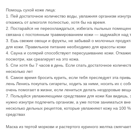
Помощь сухой коже лица:
1. Пей достаточное количество воды, увлажняя организм изнутр
откажись от алкоголя полностью, хотя бы на время.
2. Постарайся не переохлаждаться, избегать пыльных помещени
связана с постоянным травмированием кожи — задумайся над т
3. Ешь свежие овощи и фрукты, не забывай о молочных продук
для кожи. Правильное питание необходимо для красоты кожи
4. Сауна и солярий способствуют пересушиванию кожи. Откажис
посмотри, как среагирует на это кожа.
5. Спи хотя бы 7 часов в день. Если спать достаточное количе
несколько лет
6. Самое время бросить курить, если тебя преследует эта прив
лень Ленись покупать сигареты, ходить за ними, носить их с соб
очень помогает в жизни, если лениться делать нездоровые вещи
7. Пользуйся увлажняющими средствами для кожи Как видишь, 
нужно изнутри подлечить организм, а уже потом заниматься в
несколько дельных рецептов, которые увлажняют кожу на 100 %
средствах
Маска из тертой моркови и растертого куриного желтка смягчает