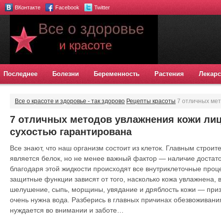
ВКонтакте
Facebook
Twitter
Последнее
Болезни
Беременность
Растения
Лекарс
Все о красоте и здоровье - так здорово
Рецепты красоты
7 отличных мет
над сухостью гарантирована
7 отличных методов увлажнения кожи лиц
сухостью гарантирована
Все знают, что наш организм состоит из клеток. Главным строи
является белок, но не менее важный фактор — наличие достато
благодаря этой жидкости происходят все внутриклеточные проц
защитные функции зависят от того, насколько кожа увлажнена, в
шелушение, сыпь, морщины, увядание и дряблость кожи — призн
очень нужна вода. Разберись в главных причинах обезвоживани
нуждается во внимании и заботе…