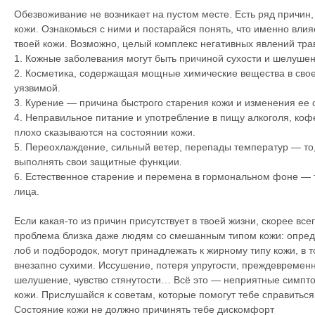
Обезвоживание не возникает на пустом месте. Есть ряд причин,
кожи. Ознакомься с ними и постарайся понять, что именно вли
твоей кожи. Возможно, целый комплекс негативных явлений тр
1. Кожные заболевания могут быть причиной сухости и шелушен
2. Косметика, содержащая мощные химические вещества в своем
уязвимой.
3. Курение — причина быстрого старения кожи и изменения ее 
4. Неправильное питание и употребление в пищу алкоголя, коф
плохо сказываются на состоянии кожи.
5. Переохлаждение, сильный ветер, перепады температур — то
выполнять свои защитные функции.
6. Естественное старение и перемена в гормональном фоне — 
лица.
Если какая-то из причин присутствует в твоей жизни, скорее всег
проблема близка даже людям со смешанным типом кожи: опреде
лоб и подбородок, могут принадлежать к жирному типу кожи, в т
внезапно сухими. Иссушение, потеря упругости, преждевремен
шелушение, чувство стянутости… Всё это — неприятные симпт
кожи. Прислушайся к советам, которые помогут тебе справиться
Состояние кожи не должно причинять тебе дискомфорт