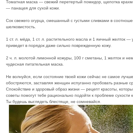
Томатная маска — свежий перетертый помидор, щепотка крахм
— панацея для сухой кожи.
Сок свежего огурца, смешанный с густыми сливками в соотношен
шелковистость.
1 ст. л. мёда, 1 ст. л. растительного масла и 1 яичный желток 
приведет в порядок даже сильно поврежденную кожу.
2 ч. л. молотой лимонной кожуры, 100 г сметаны, 1 желток и н
чудесная питательная маска.
Не волнуйся, если состояние твоей кожи сейчас не самое лучш
обостряются, заставляя женщин испуганно пробовать разные с
Спокойствие и здоровый образ жизни — рецепт красоты, который
советы помогут тебе рационально подойти к проблеме сухости к
Ты будешь выглядеть блестяще, не сомневайся.