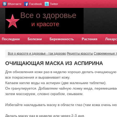
ВКонтакте
Facebook
Twitter
Последнее
Болезни
Беременность
Растения
Лекарс
Все о красоте и здоровье - так здорово
Рецепты красоты
Современные т
МАСКА ИЗ АСПИРИНА
ОЧИЩАЮЩАЯ МАСКА ИЗ АСПИРИНА
Для обновления кожи раз в неделю хорошо делать очищающую 
все покраснения и выравнивает кожу.
Капаем каплю воды на аспирин (две маленькие таблетки).
Он гранулируется. Добавляем чайную ложку меда, перемешивае
затем массируем, словно скрабом, смываем.
Избегайте накладывать маску в области глаз (там кожа очень н
Делать маску раз в неделю или через 2-3 дня.