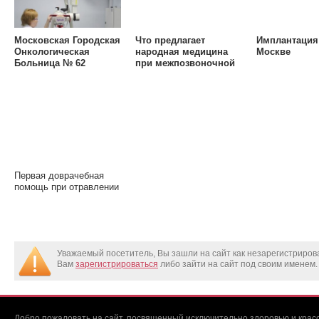
Московская Городская
Что предлагает
Имплантация
Онкологическая
народная медицина
Москве
Больница № 62
при межпозвоночной
грыже
Первая доврачебная
помощь при отравлении
Уважаемый посетитель, Вы зашли на сайт как незарегистриро
Вам
зарегистрироваться
либо зайти на сайт под своим именем.
Добро пожаловать на сайт, посвященный исключительно здоровью и красо