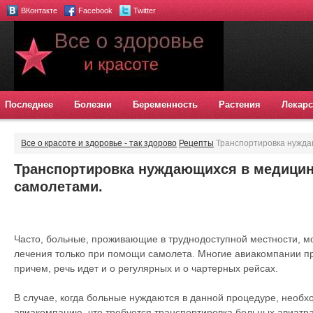
ВКонтакте
Facebook
Twitter
Последнее
Болезни
Беременность
Растения
Лекарс
Все о красоте и здоровье - так здорово
Рецепты
Транспортировка нужда
самолетами.
Транспортировка нуждающихся в медици
самолетами.
Часто, больные, проживающие в труднодоступной местности, мо
лечения только при помощи самолета. Многие авиакомпании пр
причем, речь идет и о регулярных и о чартерных рейсах.
В случае, когда больные нуждаются в данной процедуре, необх
авиакомпанию, что требуется транспортировка больных авиатра