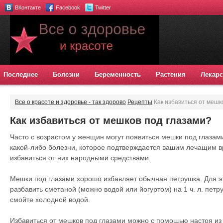
ВКонтакте
Facebook
Twitter
Последнее
Болезни
Беременность
Растения
Лекарс
Все о красоте и здоровье - так здорово
Рецепты
Как избавиться от мешк
Как избавиться от мешков под глазами?
Часто с возрастом у женщин могут появиться мешки под глазами
какой-либо болезни, которое подтверждается вашим лечащим в
избавиться от них народными средствами.
Мешки под глазами хорошо избавляет обычная петрушка. Для эт
разбавить сметаной (можно водой или йогуртом) на 1 ч. л. петру
смойте холодной водой.
Избавиться от мешков под глазами можно с помощью настоя из 