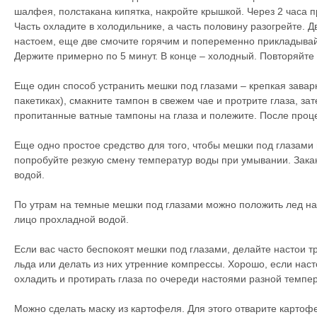
шалфея, полстакана кипятка, накройте крышкой. Через 2 часа 
Часть охладите в холодильнике, а часть половину разогрейте.
настоем, еще две смочите горячим и попеременно прикладывай
Держите примерно по 5 минут. В конце – холодный. Повторяйте
Еще один способ устранить мешки под глазами – крепкая заварк
пакетиках), смакните тампон в свежем чае и протрите глаза, за
пропитанные ватные тампоны на глаза и полежите. После проц
Еще одно простое средство для того, чтобы мешки под глазами 
попробуйте резкую смену температур воды при умывании. Зак
водой.
По утрам на темные мешки под глазами можно положить лед на 
лицо прохладной водой.
Если вас часто беспокоят мешки под глазами, делайте настои т
льда или делать из них утренние компрессы. Хорошо, если наст
охладить и протирать глаза по очереди настоями разной темпе
Можно сделать маску из картофеля. Для этого отварите картофе