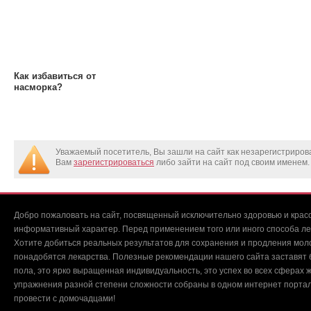
Как избавиться от
насморка?
Уважаемый посетитель, Вы зашли на сайт как незарегистриро
Вам
зарегистрироваться
либо зайти на сайт под своим именем.
Добро пожаловать на сайт, посвященный исключительно здоровью и красо
информативный характер. Перед применением того или иного способа ле
Хотите добиться реальных результатов для сохранения и продления мол
понадобятся лекарства. Полезные рекомендации нашего сайта заставят б
пола, это ярко выращенная индивидуальность, это успех во всех сферах ж
упражнения разной степени сложности собраны в одном интернет портал
провести с домочадцами!