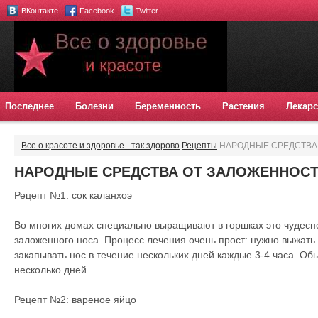
ВКонтакте
Facebook
Twitter
Последнее
Болезни
Беременность
Растения
Лекарс
Все о красоте и здоровье - так здорово
Рецепты
НАРОДНЫЕ СРЕДСТВА
НАРОДНЫЕ СРЕДСТВА ОТ ЗАЛОЖЕННОСТ
Рецепт №1: сок каланхоэ
Во многих домах специально выращивают в горшках это чудесн
заложенного носа. Процесс лечения очень прост: нужно выжать с
закапывать нос в течение нескольких дней каждые 3-4 часа. Об
несколько дней.
Рецепт №2: вареное яйцо