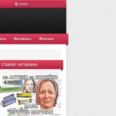
еты
Витамины
Женское
Самое читаемое