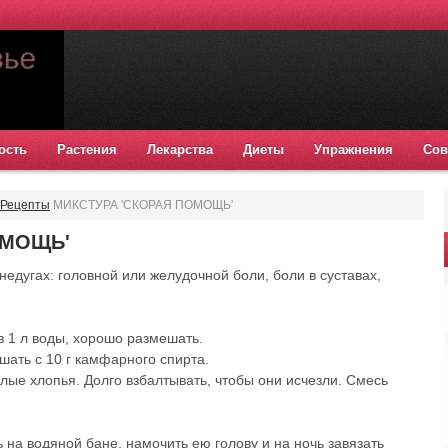
ость
Растения
Лекарства
Диеты
Упражнения
Сов
Рецепты
МИКСТУРА 'СКОРАЯ ПОМОЩЬ'
ОМОЩЬ'
недугах: головной или желудочной боли, боли в суставах,
 в 1 л воды, хорошо размешать.
шать с 10 г камфарного спирта.
лые хлопья. Долго взбалтывать, чтобы они исчезли. Смесь
 на водяной бане, намочить ею голову и на ночь завязать