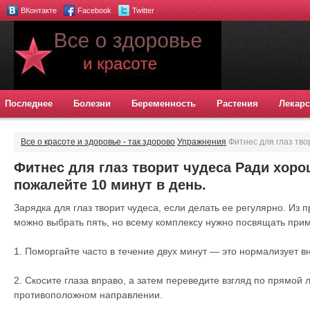
ВКонтакте
Facebook
Twitter
Последнее
Болезни
Беременность
Растения
Лекарс
Все о красоте и здоровье - так здорово
Упражнения
Фитнес для глаз тво
пожалейте 10 минут в день.
Фитнес для глаз творит чудеса Ради хоро
пожалейте 10 минут в день.
Зарядка для глаз творит чудеса, если делать ее регулярно. Из
можно выбрать пять, но всему комплексу нужно посвящать при
1. Поморгайте часто в течение двух минут — это нормализует 
2. Скосите глаза вправо, а затем переведите взгляд по прямой 
противоположном направлении.