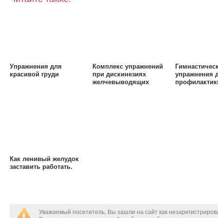
Упражнения для
Комплекс упражнений
Гимнастичес
красивой груди
при дискинезиях
упражнения 
желчевыводящих
профилактик
путей и хронических
варикоза
холециститах:
Как ленивый желудок
заставить работать.
Уважаемый посетитель, Вы зашли на сайт как незарегистриро