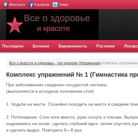
ВКонтакте
Facebook
Twitter
Последнее
Болезни
Беременность
Растения
Лекарс
Все о красоте и здоровье - так здорово
Упражнения
Комплекс упражнени
сердца)
Комплекс упражнений № 1 (Гимнастика пр
При заболеваниях сердечно-сосудистой системы
(выполняется в исходном положении стоя)
1. Ходьба на месте. Спокойно походить на место в среднем тем
2. Потягивание. Стоя ноги вместо, руки согнуть к плечам. Выпр
поднимаясь на носки, сделать глубокий вдох- затем опустить ру
и сделать выдох. Повторить 5—8 раз.