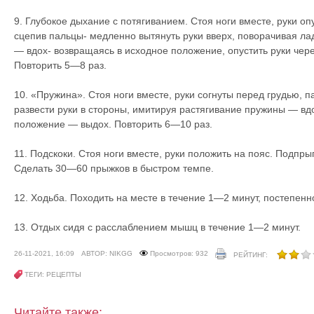
9. Глубокое дыхание с потягиванием. Стоя ноги вместе, руки опу
сцепив пальцы- медленно вытянуть руки вверх, поворачивая ла
— вдох- возвращаясь в исходное положение, опустить руки чер
Повторить 5—8 раз.
10. «Пружина». Стоя ноги вместе, руки согнуты перед грудью, 
развести руки в стороны, имитируя растягивание пружины — вдо
положение — выдох. Повторить 6—10 раз.
11. Подскоки. Стоя ноги вместе, руки положить на пояс. Подпры
Сделать 30—60 прыжков в быстром темпе.
12. Ходьба. Походить на месте в течение 1—2 минут, постепенн
13. Отдых сидя с расслаблением мышц в течение 1—2 минут.
26-11-2021, 16:09
АВТОР: NIKGG
Просмотров: 932
РЕЙТИНГ:
ТЕГИ: РЕЦЕПТЫ
Читайте также: