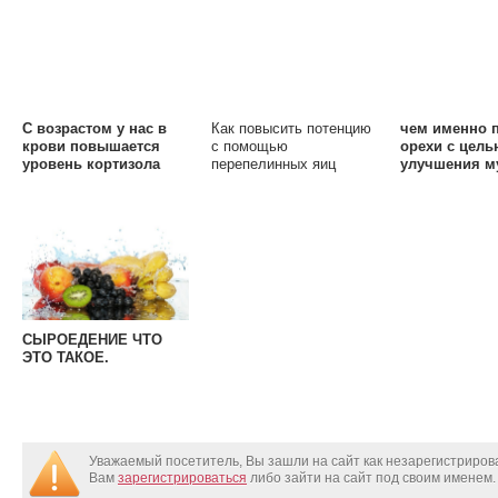
С возрастом у нас в
Как повысить потенцию
чем именно 
крови повышается
с помощью
орехи с цель
уровень кортизола
перепелинных яиц
улучшения м
здоровья и п
и как правил
принимать
СЫРОЕДЕНИЕ ЧТО
ЭТО ТАКОЕ.
Уважаемый посетитель, Вы зашли на сайт как незарегистриро
Вам
зарегистрироваться
либо зайти на сайт под своим именем.