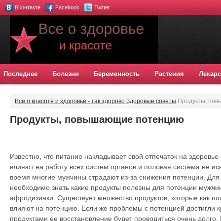
ВКонтакте
Facebook
Twitter
Последнее
Болезни
Беременность
Растения
Лекарс
Все о красоте и здоровье - так здорово
Здоровые советы
Продукты, по
Продукты, повышающие потенцию
Известно, что питание накладывает свой отпечаток на здоровье
влияют на работу всех систем органов и половая система не и
время многие мужчины страдают из-за снижения потенции. Для
необходимо знать какие продукты полезны для потенции мужчин
афродизиаки. Существует множество продуктов, которые как по
влияют на потенцию. Если же проблемы с потенцией достигли к
продуктами ее восстановление будет проводиться очень долго. 