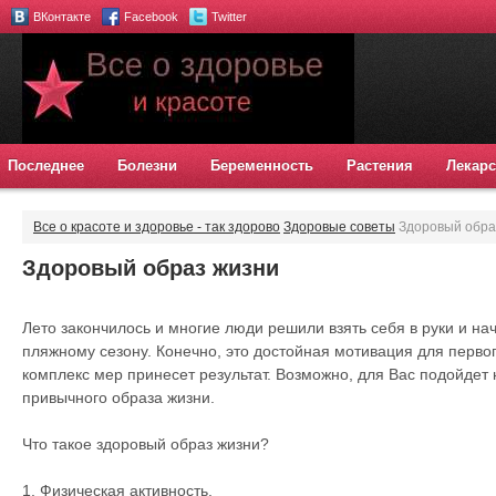
ВКонтакте
Facebook
Twitter
Последнее
Болезни
Беременность
Растения
Лекарс
Все о красоте и здоровье - так здорово
Здоровые советы
Здоровый обра
Здоровый образ жизни
Лето закончилось и многие люди решили взять себя в руки и на
пляжному сезону. Конечно, это достойная мотивация для первог
комплекс мер принесет результат. Возможно, для Вас подойдет
привычного образа жизни.
Что такое здоровый образ жизни?
1. Физическая активность.