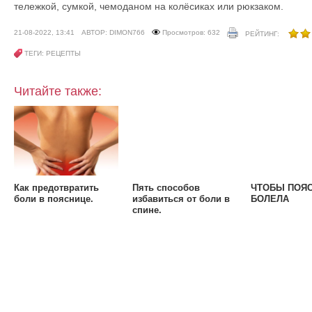
тележкой, сумкой, чемоданом на колёсиках или рюкзаком.
21-08-2022, 13:41
АВТОР: DIMON766
Просмотров: 632
РЕЙТИНГ:
ТЕГИ: РЕЦЕПТЫ
Читайте также:
Как предотвратить
Пять способов
ЧТОБЫ ПОЯС
боли в пояснице.
избавиться от боли в
БОЛЕЛА
спине.