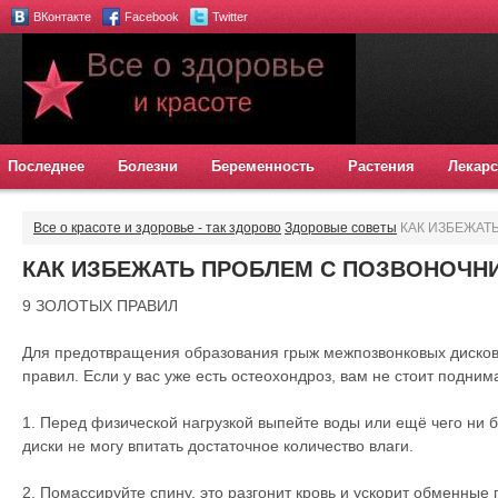
ВКонтакте
Facebook
Twitter
Последнее
Болезни
Беременность
Растения
Лекарс
Все о красоте и здоровье - так здорово
Здоровые советы
КАК ИЗБЕЖАТ
КАК ИЗБЕЖАТЬ ПРОБЛЕМ С ПОЗВОНОЧН
9 ЗОЛОТЫХ ПРАВИЛ
Для предотвращения образования грыж межпозвонковых дисков,
правил. Если у вас уже есть остеохондроз, вам не стоит поднима
1. Перед физической нагрузкой выпейте воды или ещё чего ни б
диски не могу впитать достаточное количество влаги.
2. Помассируйте спину, это разгонит кровь и ускорит обменные