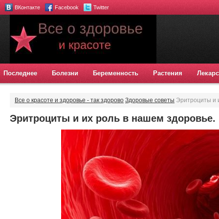
ВКонтакте
Facebook
Twitter
Последнее
Болезни
Беременность
Растения
Лекарс
Все о красоте и здоровье - так здорово
Здоровые советы
Эритроциты и и
Эритроциты и их роль в нашем здоровье.