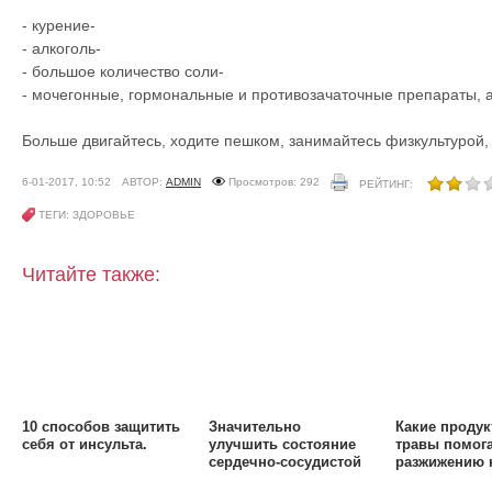
- курение-
- алкоголь-
- большое количество соли-
- мочегонные, гормональные и противозачаточные препараты, а
Больше двигайтесь, ходите пешком, занимайтесь физкультурой
6-01-2017, 10:52
АВТОР:
ADMIN
Просмотров: 292
РЕЙТИНГ:
ТЕГИ: ЗДОРОВЬЕ
Читайте также:
10 способов защитить
Значительно
Какие продук
себя от инсульта.
улучшить состояние
травы помог
сердечно-сосудистой
разжижению 
системы помогут всем
препятствую