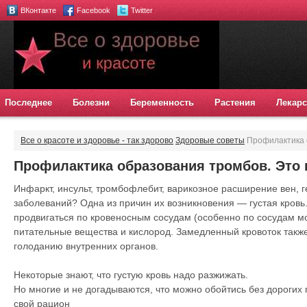
ВКонтакте
Facebook
Twitter
Последнее
Болезни
Беременность
Растения
Лекарс
Все о красоте и здоровье - так здорово
Здоровые советы
Профилактика о
каждого
Профилактика образования тромбов. Это 
Инфаркт, инсульт, тромбофлебит, варикозное расширение вен, 
заболеваний? Одна из причин их возникновения — густая кровь
продвигаться по кровеносным сосудам (особенно по сосудам мо
питательные вещества и кислород. Замедленный кровоток такж
голоданию внутренних органов.
Некоторые знают, что густую кровь надо разжижать.
Но многие и не догадываются, что можно обойтись без дорогих 
свой рацион