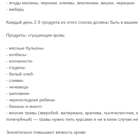
- ягоды малины, черники, клюквы, земляники, вишни, черешни-
- имбирь
Каждый день 2-3 продукта из этого списка должны быть в вашем
Продукты, сгущающие кровь:
- мясные бульоны-
- колбасы-
- копчености-
- студень-
- белый хлеб-
- сливки-
- чечевица-
- шиповник-
- черноплодная рябина-
- бананы и манго-
- многие травы (зверобой, валериана, крапива, тысячелистник, 
почечуйный) — травы нужно пить курсами и ни в коем случае н
Значительно повышают вязкость крови: