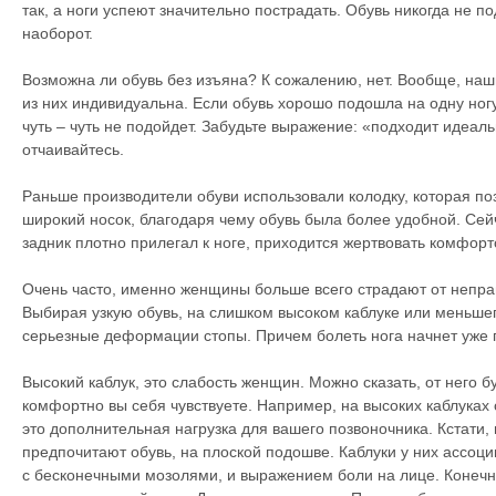
так, а ноги успеют значительно пострадать. Обувь никогда не по
наоборот.
Возможна ли обувь без изъяна? К сожалению, нет. Вообще, на
из них индивидуальна. Если обувь хорошо подошла на одну ногу
чуть – чуть не подойдет. Забудьте выражение: «подходит идеаль
отчаивайтесь.
Раньше производители обуви использовали колодку, которая поз
широкий носок, благодаря чему обувь была более удобной. Сей
задник плотно прилегал к ноге, приходится жертвовать комфорт
Очень часто, именно женщины больше всего страдают от непра
Выбирая узкую обувь, на слишком высоком каблуке или меньшег
серьезные деформации стопы. Причем болеть нога начнет уже п
Высокий каблук, это слабость женщин. Можно сказать, от него б
комфортно вы себя чувствуете. Например, на высоких каблуках
это дополнительная нагрузка для вашего позвоночника. Кстати
предпочитают обувь, на плоской подошве. Каблуки у них ассоц
с бесконечными мозолями, и выражением боли на лице. Конечно