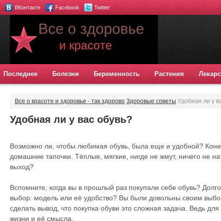
ВКонтакте
Facebook
Twitter
Последнее
Болезни
Беременность
Растения
Лекарс
Все о красоте и здоровье - так здорово
Здоровые советы
Удобная ли у в
Удобная ли у вас обувь?
Возможно ли, чтобы любимая обувь, была еще и удобной? Конеч
домашние тапочки. Тёплые, мягкие, нигде не жмут, ничего не на
выход?
Вспомните, когда вы в прошлый раз покупали себе обувь? Долг
выбор: модель или её удобство? Вы были довольны своим выбо
сделать вывод, что покупка обуви это сложная задача. Ведь для
жизни и её смысла.