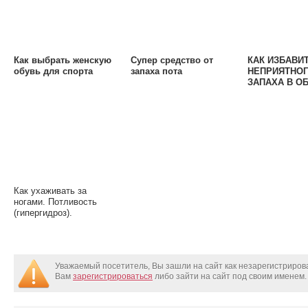
Как выбрать женскую
Супер средство от
КАК ИЗБАВИ
обувь для спорта
запаха пота
НЕПРИЯТНО
ЗАПАХА В ОБ
ИЗБЕЖАТЬ Р
ГРИБКА НА Н
Как ухаживать за
ногами. Потливость
(гипергидроз).
Уважаемый посетитель, Вы зашли на сайт как незарегистриро
Вам
зарегистрироваться
либо зайти на сайт под своим именем.