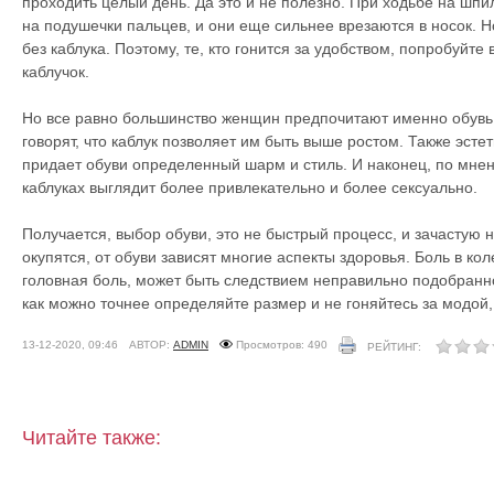
проходить целый день. Да это и не полезно. При ходьбе на шпил
на подушечки пальцев, и они еще сильнее врезаются в носок. Н
без каблука. Поэтому, те, кто гонится за удобством, попробуйте
каблучок.
Но все равно большинство женщин предпочитают именно обувь 
говорят, что каблук позволяет им быть выше ростом. Также эсте
придает обуви определенный шарм и стиль. И наконец, по мне
каблуках выглядит более привлекательно и более сексуально.
Получается, выбор обуви, это не быстрый процесс, и зачастую 
окупятся, от обуви зависят многие аспекты здоровья. Боль в кол
головная боль, может быть следствием неправильно подобранн
как можно точнее определяйте размер и не гоняйтесь за модой,
13-12-2020, 09:46
АВТОР:
ADMIN
Просмотров: 490
РЕЙТИНГ:
Читайте также: