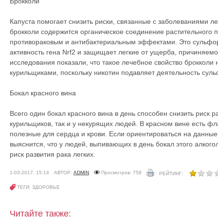
Брокколи
Капуста помогает снизить риски, связанные с заболеваниями лег
брокколи содержится органическое соединение растительного 
противораковым и антибактериальным эффектами. Это сульф
активность гена Nrf2 и защищает легкие от ущерба, причиняем
исследования показали, что такое лечебное свойство брокколи н
курильщиками, поскольку никотин подавляет деятельность сул
Бокал красного вина
Всего один бокал красного вина в день способен снизить риск ра
курильщиков, так и у некурящих людей. В красном вине есть ф
полезные для сердца и крови. Если ориентироваться на данны
выяснится, что у людей, выпивающих в день бокал этого алкого
риск развития рака легких.
1-03-2017, 15:14
АВТОР:
ADMIN
Просмотров: 758
РЕЙТИНГ:
ТЕГИ: ЗДОРОВЬЕ
Читайте также: