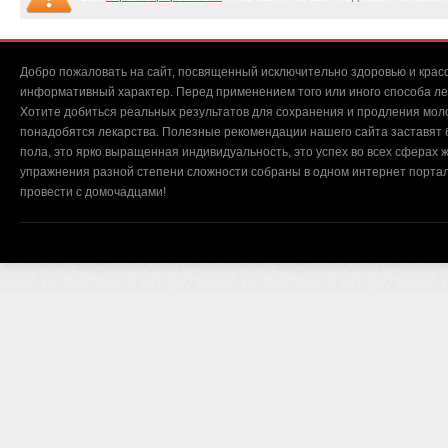
Добро пожаловать на сайт, посвященный исключительно здоровью и красо
информативный характер. Перед применением того или иного способа ле
Хотите добиться реальных результатов для сохранения и продления мол
понадобятся лекарства. Полезные рекомендации нашего сайта заставят б
пола, это ярко выращенная индивидуальность, это успех во всех сферах ж
упражнения разной степени сложности собраны в одном интернет портал
провести с домочадцами!