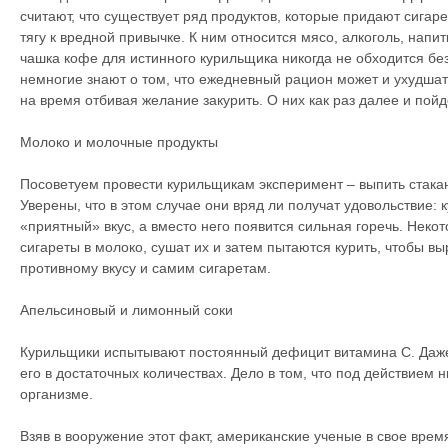
считают, что существует ряд продуктов, которые придают сигар
тягу к вредной привычке. К ним относится мясо, алкоголь, напи
чашка кофе для истинного курильщика никогда не обходится без
немногие знают о том, что ежедневный рацион может и ухудшать
на время отбивая желание закурить. О них как раз далее и пойд
Молоко и молочные продукты
Посоветуем провести курильщикам эксперимент – выпить стакан 
Уверены, что в этом случае они вряд ли получат удовольствие:
«приятный» вкус, а вместо него появится сильная горечь. Нек
сигареты в молоко, сушат их и затем пытаются курить, чтобы в
противному вкусу и самим сигаретам.
Апельсиновый и лимонный соки
Курильщики испытывают постоянный дефицит витамина С. Даже 
его в достаточных количествах. Дело в том, что под действием 
организме.
Взяв в вооружение этот факт, американские ученые в свое вр