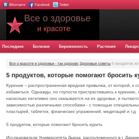
ВКонтакте
Facebook
Twitter
Последнее
Болезни
Беременность
Растения
Лекарс
Все о красоте и здоровье - так здорово
Здоровые советы
5 продуктов, к
5 продуктов, которые помогают бросить к
Курение – распространенная вредная привычка, от которой, к 
избавиться. Однажды, по глупости пристрастившись к курению,
насколько негативно оно сказывается на их здоровье, и пытают
зависимостью различными способами - с помощью специальных
пластырей, таблеток, физических упражнений, медитаций и т.д.
5 продуктов, которые помогают бросить курить
Исследователи Университета Дьюка, расположенного в г. Дарем