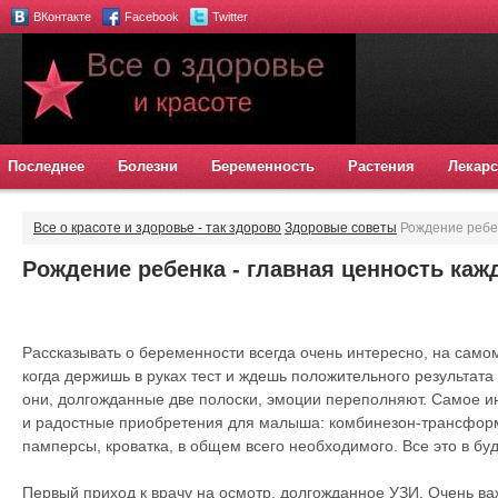
ВКонтакте
Facebook
Twitter
Последнее
Болезни
Беременность
Растения
Лекарс
Все о красоте и здоровье - так здорово
Здоровые советы
Рождение ребен
женщины.
Рождение ребенка - главная ценность ка
Рассказывать о беременности всегда очень интересно, на само
когда держишь в руках тест и ждешь положительного результата 
они, долгожданные две полоски, эмоции переполняют. Самое ин
и радостные приобретения для малыша: комбинезон-трансфор
памперсы, кроватка, в общем всего необходимого. Все это в буд
Первый приход к врачу на осмотр, долгожданное УЗИ. Очень ва