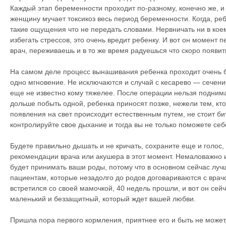
Каждый этап беременности проходит по-разному, конечно же, и
женщину мучает токсикоз весь период беременности. Когда, ре
такие ощущения что не передать словами. Нервничать ни в коем
избегать стрессов, это очень вредит ребенку. И вот он момент п
врач, переживаешь и в то же время радуешься что скоро появит
На самом деле процесс вынашивания ребенка проходит очень б
одно мгновение. Не исключаются и случай с кесарево — сечение
еще не известно кому тяжелее. После операции нельзя поднима
дольше побыть одной, ребенка приносят позже, нежели тем, кто
появления на свет происходит естественным путем, не стоит бит
контролируйте свое дыхание и тогда вы не только поможете себе
Будете правильно дышать и не кричать, сохраните еще и голос,
рекомендации врача или акушера в этот момент. Немаловажно 
будет принимать ваши роды, потому что в основном сейчас луч
пациентам, которые незадолго до родов договариваются с врачо
встретился со своей мамочкой, 40 недель прошли, и вот он сейч
маленький и беззащитный, который ждет вашей любви.
Пришла пора первого кормления, приятнее его и быть не может