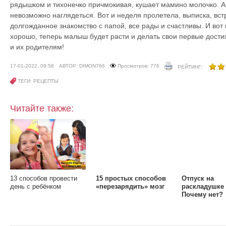
рядышком и тихонечко причмокивая, кушает мамино молочко. А к
невозможно наглядеться. Вот и неделя пролетела, выписка, вст
долгожданное знакомство с папой, все рады и счастливы. И вот 
хорошо, теперь малыш будет расти и делать свои первые дост
и их родителям!
17-01-2022, 09:58
АВТОР: DIMON766
Просмотров: 776
РЕЙТИНГ:
ТЕГИ: РЕЦЕПТЫ
Читайте также:
13 способов провести
15 простых способов
Отпуск на
день с ребёнком
«перезарядить» мозг
раскладушке
Почему нет?