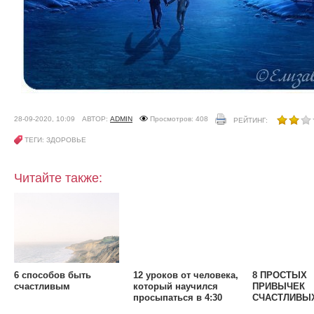
28-09-2020, 10:09
АВТОР:
ADMIN
Просмотров: 408
РЕЙТИНГ:
ТЕГИ: ЗДОРОВЬЕ
Читайте также:
6 способов быть
12 уроков от человека,
8 ПРОСТЫХ
счастливым
который научился
ПРИВЫЧЕК
просыпаться в 4:30
СЧАСТЛИВЫ
утра