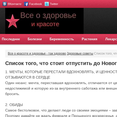
ВКонтакте
Facebook
Twitter
Последнее
Болезни
Беременность
Растения
Лекарс
Все о красоте и здоровье - так здорово
Здоровые советы
Список того, чт
Список того, что стоит отпустить до Новог
1. МЕЧТЫ, КОТОРЫЕ ПЕРЕСТАЛИ ВДОХНОВЛЯТЬ, И ЦЕННОС
ОТЗЫВАЮТСЯ В СЕРДЦЕ
Один нюанс: мечта, переставшая вдохновлять, отличается от це
недостижимой и которую из-за внутреннего саботажа или внеш
бросить.
2. ОБИДЫ
Самое бестолковое, что делают люди со своими эмоциями – за
Поэтому давайте не ждать февраля и Прощеного воскресенья, а