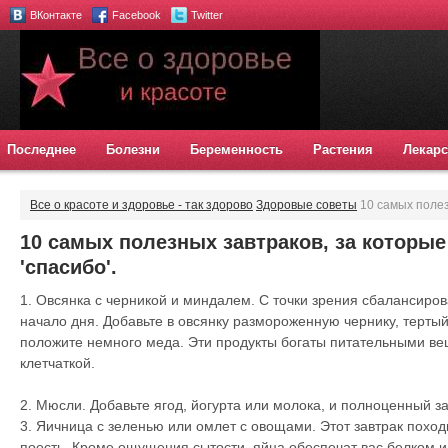
ВКонтакте
Facebook
Twitter
Последнее
Болезни
Беременность
Растения
Лекарс
Все о красоте и здоровье - так здорово
Здоровые советы
10 самых полез
скажет вам 'спасибо'.
10 самых полезных завтраков, за которые
'спасибо'.
1. Овсянка с черникой и миндалем. С точки зрения сбалансиров
начало дня. Добавьте в овсянку размороженную чернику, тертый
положите немного меда. Эти продукты богаты питательными ве
клетчаткой.
2. Мюсли. Добавьте ягод, йогурта или молока, и полноценный за
3. Яичница с зеленью или омлет с овощами. Этот завтрак походи
поесть. Кроме ощущения сытости, яйца обеспечат вас белком и