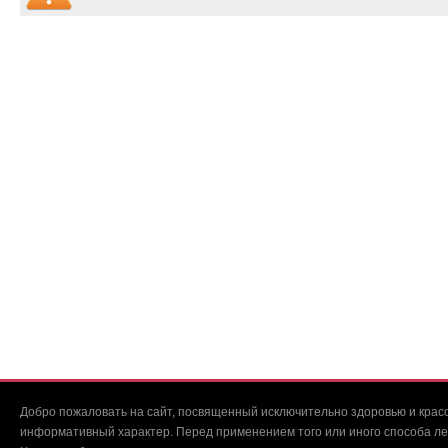
Добро пожаловать на сайт, посвященный исключительно здоровью и красо
информативный характер. Перед применением того или иного способа ле