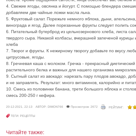
4. Свежие ягоды, овсянка и йогурт. С помощью блендера смеши
добавляем две чайные ложки масла льна.
5. Фруктовый салат. Порежьте немного яблока, дыни, апельсина,
винограда и ягод. Далее порезанные фрукты следует полить со
6. Питательный бутерброд из цельнозернового хлеба, листа сал
твердого сыра. Никакой колбасы, вчерашней запеченой курицы 
хлеба
7. Творог и фрукты. К нежирному творогу добавьте по вкусу люб
цитрусовые, ягоды.
8. Гречневая каша с молоком. Гречка - прекрасный диетический 
растительного белка и важных для нашего организма микроэле
9. Сытный салат из авокадо: нарезать пару плодов авокадо, до
и не заправлять. Результат: много витаминов, калорийно и пита
10. Смесь из половинки банана, трети большого яблока и столо
смесь 200-250 г кефира.
20-12-2021, 22:13
АВТОР: DIMON766
Просмотров: 2672
РЕЙТИНГ:
ТЕГИ: РЕЦЕПТЫ
Читайте также: