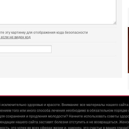
 если не виден код
 исключительно здоровью и красоте. Внимание: все материалы нашего сайта
нием того или иного способа лечения необходимо в обязательном порядке 
для сохранения и продления молодости? Начните использовать советы здоро
ндации нашего сайта заставят болезни отступить и не возвращаться. Женско
ость, это успех во всех сферах жизни и, наконец, это счастье в ваших глаза