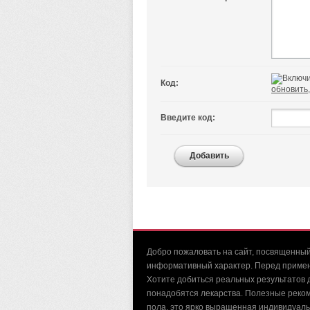
Код:
обновить,
Введите код:
Добавить
Добро пожаловать на сайт, посвященный
информативный характер. Перед примене
Хотите добиться реальных результатов 
понадобятся лекарства. Полезные рекоме
пола, это ярко выращенная индивидуальн