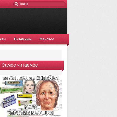
еты
Витамины
Женское
Самое читаемое