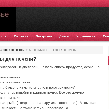
ость
Растения
Лекарства
Диеты
Упражнения
Сов
Здоровые советы
Какие продукты полезны для печени?
ны для печени?
энтерологи и диетологи) назвали список продуктов, особенно
овить печень
тов занимает тыква.
на бульоне из легко мяса или вегетарианские).
елятины, индейки и куриная грудка. Все это должно
тварном виде.
рная рыба (отваренная на пару или запеченная). А замыкает
% жирности), а также кефир и простокваша.