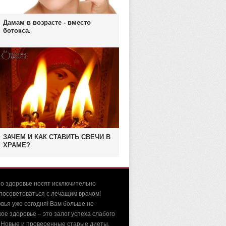
Дамам в возрасте - вместо
ботокса.
ЗАЧЕМ И КАК СТАВИТЬ СВЕЧИ В
ХРАМЕ?
 о здоровье носят исключительно
посоветоваться с лечащим врачом!
вья уже сегодня! Вам больше не
е здоровье – это залог успеха слабого
х! Новые и проверенные старые диеты,