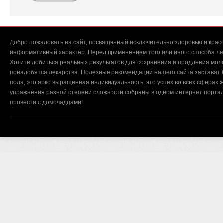
Добро пожаловать на сайт, посвященный исключительно здоровью и красо
информативный характер. Перед применением того или иного способа ле
Хотите добиться реальных результатов для сохранения и продления мол
понадобятся лекарства. Полезные рекомендации нашего сайта заставят б
пола, это ярко выращенная индивидуальность, это успех во всех сферах ж
упражнения разной степени сложности собраны в одном интернет портал
провести с домочадцами!