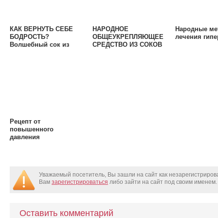
КАК ВЕРНУТЬ СЕБЕ
НАРОДНОЕ
Народные ме
БОДРОСТЬ?
ОБЩЕУКРЕПЛЯЮЩЕЕ
лечения гипе
Волшебный сок из
СРЕДСТВО ИЗ СОКОВ
свеклы, черной
И МЁДА.
редьки и моркови.
Рецепт от
повышенного
давления
Уважаемый посетитель, Вы зашли на сайт как незарегистриро
Вам
зарегистрироваться
либо зайти на сайт под своим именем.
Оставить комментарий