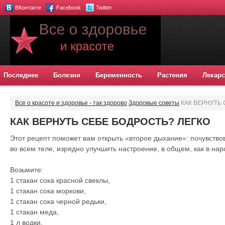
ВКонтакте
Facebook
Twitter
Последнее
Болезни
Беременность
Растения
Лекарс
Все о красоте и здоровье - так здорово
Здоровые советы
КАК ВЕРНУТЬ 
КАК ВЕРНУТЬ СЕБЕ БОДРОСТЬ? ЛЕГКО
Этот рецепт поможет вам открыть «второе дыхание»: почувствов
во всем теле, изрядно улучшить настроение, в общем, как в нар
Возьмите:
1 стакан сока красной свеклы,
1 стакан сока моркови,
1 стакан сока черной редьки,
1 стакан меда,
1 л водки.