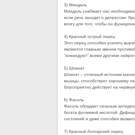
3).Миндаль
Миндаль снабжает нас необходимой
если речь заходит о депрессии. Кр
мозгу для того, чтобы он функцио
4).Красный острый перец
Этот перец способен усилить выра
являются главным звеном противо
"командуют" всеми другими нейро
5).Шпинат
Шпинат – отличный источник магн
мышцы, способствует хорошему на
благоприятно действует на нервную
6).Фасоль
Фасоль обладает сильным антидеп
богата фолиевой кислотой. Дефиц
состояний и даже способен вызват
7).Красный болгарский перец