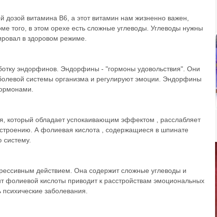
 дозой витамина В6, а этот витамин нам жизненно важен,
оме того, в этом орехе есть сложные углеводы. Углеводы нужны
нировал в здоровом режиме.
ботку эндорфинов. Эндорфины - "гормоны удовольствия". Они
болевой системы организма и регулируют эмоции. Эндорфины
гормонами.
ия, который обладает успокаивающим эффектом , расслабляет
строению. А фолиевая кислота , содержащиеся в шпинате
 систему.
рессивным действием. Она содержит сложные углеводы и
ит фолиевой кислоты приводит к расстройствам эмоциональных
ь психические заболевания.