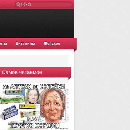
еты
Витамины
Женское
Самое читаемое