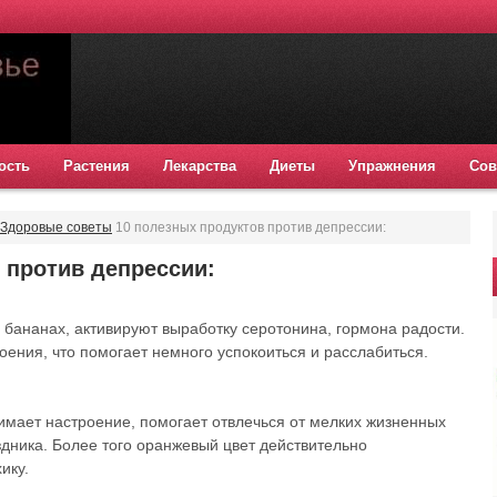
ость
Растения
Лекарства
Диеты
Упражнения
Сов
Здоровые советы
10 полезных продуктов против депрессии:
 против депрессии:
 бананах, активируют выработку серотонина, гормона радости.
ения, что помогает немного успокоиться и расслабиться.
имает настроение, помогает отвлечься от мелких жизненных
здника. Более того оранжевый цвет действительно
ику.