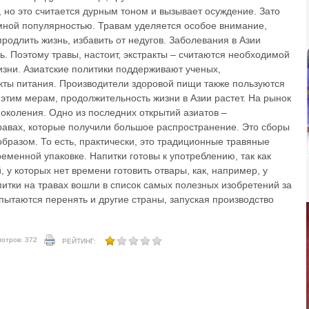
, но это считается дурным тоном и вызывает осуждение. Зато
омной популярностью. Травам уделяется особое внимание,
продлить жизнь, избавить от недугов. Заболевания в Азии
ь. Поэтому травы, настоит, экстракты – считаются необходимой
зни. Азиатские политики поддерживают ученых,
ты питания. Производители здоровой пищи также пользуются
 этим мерам, продолжительность жизни в Азии растет. На рынок
поколения. Одно из последних открытий азиатов –
равах, которые получили большое распространение. Это сборы
бразом. То есть, практически, это традиционные травяные
ременной упаковке. Напитки готовы к употреблению, так как
у которых нет времени готовить отвары, как, например, у
итки на травах вошли в список самых полезных изобретений за
 пытаются перенять и другие страны, запуская производство
отров: 372
РЕЙТИНГ: