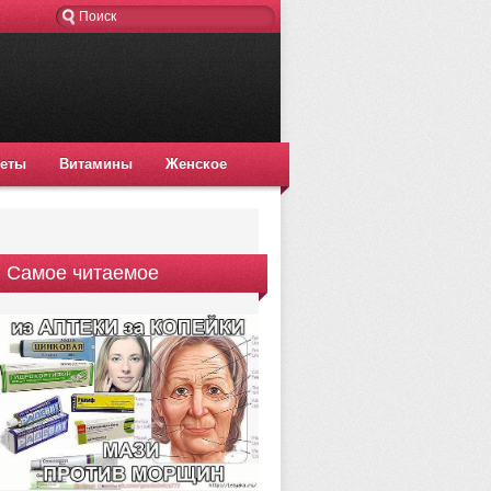
еты
Витамины
Женское
Самое читаемое