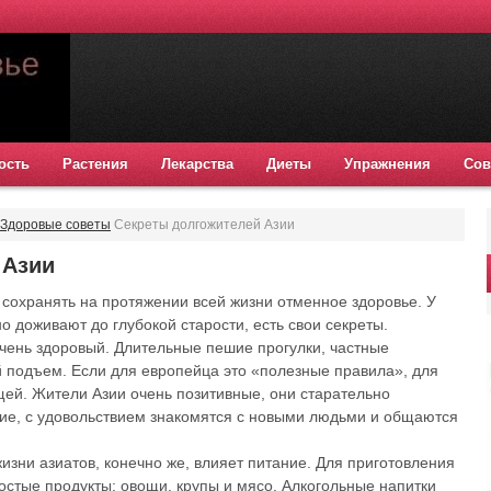
ость
Растения
Лекарства
Диеты
Упражнения
Сов
Здоровые советы
Секреты долгожителей Азии
 Азии
 сохранять на протяжении всей жизни отменное здоровье. У
о доживают до глубокой старости, есть свои секреты.
очень здоровый. Длительные пешие прогулки, частные
 подъем. Если для европейца это «полезные правила», для
щей. Жители Азии очень позитивные, они старательно
ие, с удовольствием знакомятся с новыми людьми и общаются
изни азиатов, конечно же, влияет питание. Для приготовления
остые продукты: овощи, крупы и мясо. Алкогольные напитки