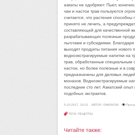
азиаты не одобряют. Пьют, конечно
чаи и настои трав пользуются огр
считается, что растения способны 
принято не лечить, а предупреждат
составляющей для качественной жи
разрабатывающих полезные продук
льготами и субсидиями. Благодаря
выходят продукты питания нового 
водноэкстрагируемые напитки на т
трав, обработанные специальным о
настои, но более полезные и в сов
предназначены для деловых людей, 
монахов. Водноэкстрагируемые нап
последние сто лет. Азиатский опыт
подобных экстрактов.
5-10-2017, 20:01
АВТОР: DIMON766
Просм
ТЕГИ: РЕЦЕПТЫ
Читайте также: