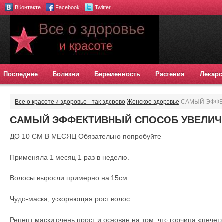
ВКонтакте
Facebook
Twitter
Последнее
Болезни
Беременность
Растения
Лекарс
Все о красоте и здоровье - так здорово
Женское здоровье
САМЫЙ ЭФФЕ
РОСТ ВОЛОС
САМЫЙ ЭФФЕКТИВНЫЙ СПОСОБ УВЕЛИЧ
ДО 10 СМ В МЕСЯЦ Обязательно попробуйте
Применяла 1 месяц 1 раз в неделю.
Волосы выросли примерно на 15см
Чудо-маска, ускоряющая рост волос:
Рецепт маски очень прост и основан на том, что горчица «печет