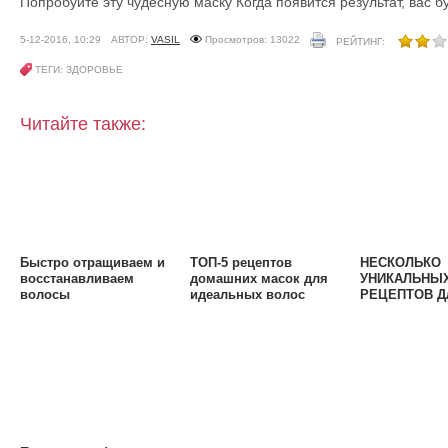
Попробуйте эту чудесную маску Когда появится результат, вас б
5-12-2016, 10:29
АВТОР:
VASIL
Просмотров: 13022
РЕЙТИНГ:
ТЕГИ: ЗДОРОВЬЕ
Читайте также:
Быстро отращиваем и
ТОП-5 рецептов
НЕСКОЛЬКО
восстанавливаем
домашних масок для
УНИКАЛЬНЫ
волосы
идеальных волос
РЕЦЕПТОВ Д
Кефирная маска
ВОЛОС С ВИ
Е