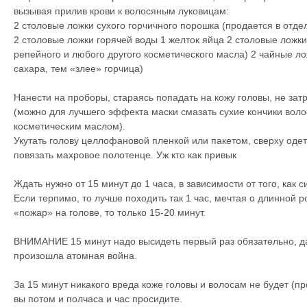
вызывая прилив крови к волосяным луковицам:
2 столовые ложки сухого горчичного порошка (продается в отде
2 столовые ложки горячей воды 1 желток яйца 2 столовые ложки
репейного и любого другого косметического масла) 2 чайные л
сахара, тем «злее» горчица)
Нанести на проборы, стараясь попадать на кожу головы, не зат
(можно для лучшего эффекта маски смазать сухие кончики вол
косметическим маслом).
Укутать голову целлофановой пленкой или пакетом, сверху одет
повязать махровое полотенце. Уж кто как привык
Ждать нужно от 15 минут до 1 часа, в зависимости от того, как 
Если терпимо, то лучше походить так 1 час, мечтая о длинной р
«пожар» на голове, то только 15-20 минут.
ВНИМАНИЕ 15 минут надо высидеть первый раз обязательно, даж
произошла атомная война.
За 15 минут никакого вреда коже головы и волосам не будет (п
вы потом и полчаса и час просидите.