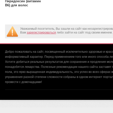
Пиридоксин (витамин
В6) для волос
Уважаемый посетитель, Вы зашли на сайт как незарегистриро
Вам
зарегистрироваться
либо зайти на сайт под своим именем.
Добро пожаловать на сайт, посвященный исключительно здоровью и красо
информативный характер. Перед применением того или иного способа ле
Хотите добиться реальных результатов для сохранения и продления мол
понадобятся лекарства. Полезные рекомендации нашего сайта заставят б
пола, это ярко выращенная индивидуальность, это успех во всех сферах ж
упражнения разной степени сложности собраны в одном интернет портал
провести с домочадцами!