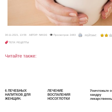
30-11-2021, 13:56
АВТОР: NIKGG
Просмотров: 2483
РЕЙТИНГ:
ТЕГИ: РЕЦЕПТЫ
Читайте также:
6 ЛЕЧЕБНЫХ
ЛЕЧЕНИЕ
Уничтожьте 
НАПИТКОВ ДЛЯ
ВОСПАЛЕНИЯ
хандру
ЖЕНЩИН.
НОСОГЛОТКИ
лекарственн
НАРОДНЫМИ
растениями.
СРЕДСТВАМИ