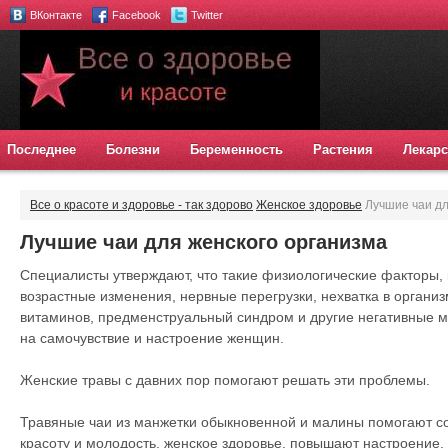
ВКонтакте
Facebook
Twitter
Последнее
Болезни
Беременность
Растения
Лекарс
Все о красоте и здоровье - так здорово
Женское здоровье
Лучшие чаи дл
Лучшие чаи для женского организма
Специалисты утверждают, что такие физиологические факторы, 
возрастные изменения, нервные перегрузки, нехватка в органи
витаминов, предменструальный синдром и другие негативные 
на самочувствие и настроение женщин.
Женские травы с давних пор помогают решать эти проблемы.
Травяные чаи из манжетки обыкновенной и малины помогают с
красоту и молодость, женское здоровье, повышают настроение, 