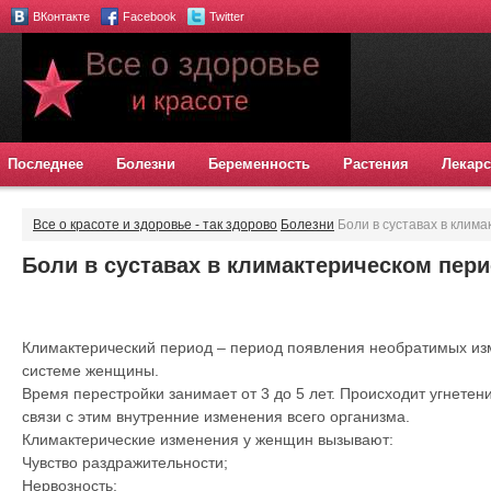
ВКонтакте
Facebook
Twitter
Последнее
Болезни
Беременность
Растения
Лекарс
Все о красоте и здоровье - так здорово
Болезни
Боли в суставах в клима
Боли в суставах в климактерическом пери
Климактерический период – период появления необратимых из
системе женщины.
Время перестройки занимает от 3 до 5 лет. Происходит угнетен
связи с этим внутренние изменения всего организма.
Климактерические изменения у женщин вызывают:
Чувство раздражительности;
Нервозность;