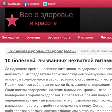
ВКонтакте
Facebook
Twitter
Последнее
Болезни
Беременность
Растения
Лекарс
Все о красоте и здоровье - так здорово
Болезни
10 болезней, вызванных
10 болезней, вызванных нехваткой витам
До недавнего времени влияние витаминов на здоровье человека
неизвестно. Исследователи эпохи возрождения обнаружили, что 
основном соленое мясо и зерно, возникало огромное количеств
Практически все заболевания могли быть вылечены переходом 
Люди начали подозревать наличие витаминов, крошечных веще
поддержания хорошего здоровья. Нобелевские премии получал
определяли конкретные витамины, и это позволило тысячам люд
витаминов, просто употребляя определенную пищу. Сегодня не
наблюдается в развивающихся странах или в странах, где прео