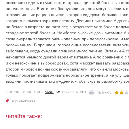
позволяет видеть в сумерках, и страдающие этой болезнью ста
наступает ночь. Египтяне обнаружили, что они могут вылечить
включения в их рацион печени, которая содержит большое коли
которого вызывает куриную слепоту. Дефицит витамина А до сих
на Земле в возрасте до пяти лет, в результате чего более полу
страдают от этой болезни. Наиболее высокие дозы витамина А м
свою очередь является очень опасным при передозировке, и м
осложнениям. В прошлом, голодающие исследователи Антарктик
заболевали, когда съедали слишком много печени. Витамин А с
находится немного другой вариант витамина А по сравнению с 
и он нетоксичен в высоких дозах, хотя и может вызвать раздра
Второй мировой войны союзники заявляли, что они ели морковь
только помогает поддерживать нормальное зрение, а не улучша
вводили противника в заблуждение, чтобы скрыть разработку во
26-05-2020, 20:58
АВТОР:
VASIL
Просмотров: 1934
РЕЙТИНГ:
ТЕГИ: ЗДОРОВЬЕ
Читайте также: