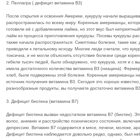
2. Пеллагра ( дефицит витамина В3)
После открытия и освоения Америки, кукурузу начали выращива
распространилась по всему миру. Коренные американцы, которы
готовили её с добавлением лайма, но этот вкус был неприятны
лайм из процесса приготовления кукурузы. Посевы кукурузы ра
также начала распространяться. Симптомы болезни, такие как: 
приводили к летальному исходу. Многие люди считали, что куку
токсична, и не могли объяснить отсутствие болезни среди кор
гибели тысяч людей, было обнаружено, что кукуруза, хотя и с 
имела достаточного количества витамина В3 (ниацина). Фермер
хлеб, были подвержены этой болезни. Коренные американцы на
источник получения витамина B3. Сегодня это хорошо известно,
разнообразные продукты, вы получаете достаточно витамина В3,
3. Дефицит биотина (витамина В7)
Дефицит биотина вызван недостатком витамина В7 (биотин). Э
волос, анемию и расстройство психического состояния, включа
депрессию. Витамин B7 содержится в мясе, печени, молоке, ар
Дефицит биотина наблюдается довольно редко, однако, был не