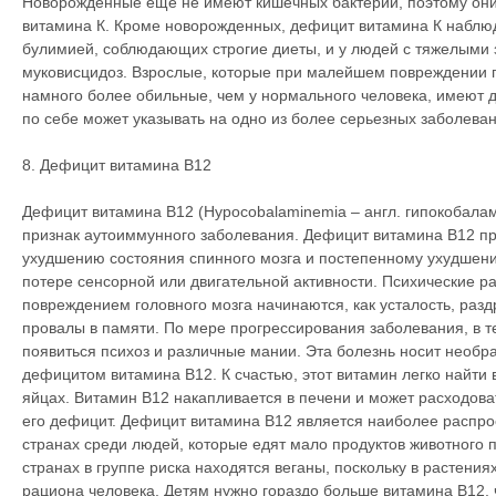
Новорожденные еще не имеют кишечных бактерий, поэтому он
витамина К. Кроме новорожденных, дефицит витамина К наблюд
булимией, соблюдающих строгие диеты, и у людей с тяжелыми 
муковисцидоз. Взрослые, которые при малейшем повреждении 
намного более обильные, чем у нормального человека, имеют 
по себе может указывать на одно из более серьезных заболеван
8. Дефицит витамина В12
Дефицит витамина В12 (Hypocobalaminemia – англ. гипокобала
признак аутоиммунного заболевания. Дефицит витамина В12 пр
ухудшению состояния спинного мозга и постепенному ухудшение
потере сенсорной или двигательной активности. Психические р
повреждением головного мозга начинаются, как усталость, разд
провалы в памяти. По мере прогрессирования заболевания, в те
появиться психоз и различные мании. Эта болезнь носит необр
дефицитом витамина В12. К счастью, этот витамин легко найти 
яйцах. Витамин В12 накапливается в печени и может расходова
его дефицит. Дефицит витамина В12 является наиболее распр
странах среди людей, которые едят мало продуктов животного 
странах в группе риска находятся веганы, поскольку в растени
рациона человека. Детям нужно гораздо больше витамина В12, 