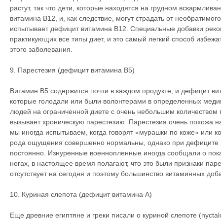
растут, так что дети, которые находятся на грудном вскармлива
витамина В12, и, как следствие, могут страдать от необратимог
испытывает дефицит витамина В12. Специальные добавки рек
практикующих все типы диет, и это самый легкий способ избежа
этого заболевания.
9. Парестезия (дефицит витамина В5)
Витамин В5 содержится почти в каждом продукте, и дефицит в
которые голодали или были волонтерами в определенных медиц
людей на ограниченной диете с очень небольшим количеством 
вызывает хроническую парестезию. Парестезия очень похожа 
мы иногда испытываем, когда говорят «мурашки по коже» или ко
рода ощущения совершенно нормальны, однако при дефиците 
постоянно. Изнуренные военнопленные иногда сообщали о пока
ногах, в настоящее время полагают, что это были признаки паре
отсутствует на сегодня и поэтому большинство витаминных доб
10. Куриная слепота (дефицит витамина А)
Еще древние египтяне и греки писали о куриной слепоте (nyctal