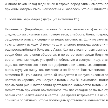
и много веков назад люди жили в страхе перед этими смертон
причины которых были неизвестны и, казалось, что они влияют 
1. Болезнь Бери-Бери ( дефицит витамина В1)
Полиневрит (бери-бери, рисовая болезнь, авитаминоз) — это б
следующими симптомами: потеря веса, слабость, боли, повреж
сердечного ритма и сердечная недостаточность. Если не лечить
к летальному исходу. В течение длительного периода времени
распространённая) болезнь в Азии. Как ни странно, авитамино
среди богатых членов общества, и не встречался среди бедняк
состоятельные люди, употребляя обильную и свежую пищу, ста
ведь авитаминоз возникал при дефиците питательных веществ, 
очень скудную пищу, авитаминозом не болели. Как выяснилось
витамина В1 (тиамина), который находится в шелухе рисовых з
настолько хорошо, что шелуха с витамином B1 смывалась полно
промывали рис и потребляли достаточное количество витамина
может стать причиной авитаминоза, так что сегодня развитые с
белый хлеб. Авитаминоз в настоящее время встречается в основ
слишком ослаблено, чтобы поглощать достаточное количество 