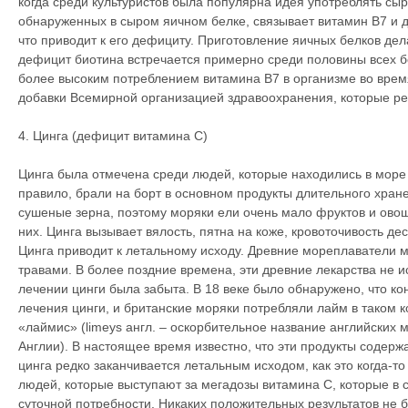
когда среди культуристов была популярна идея употреблять сыр
обнаруженных в сыром яичном белке, связывает витамин B7 и д
что приводит к его дефициту. Приготовление яичных белков дел
дефицит биотина встречается примерно среди половины всех б
более высоким потреблением витамина B7 в организме во вре
добавки Всемирной организацией здравоохранения, которые ре
4. Цинга (дефицит витамина С)
Цинга была отмечена среди людей, которые находились в море 
правило, брали на борт в основном продукты длительного хране
сушеные зерна, поэтому моряки ели очень мало фруктов и овощ
них. Цинга вызывает вялость, пятна на коже, кровоточивость де
Цинга приводит к летальному исходу. Древние мореплаватели 
травами. В более поздние времена, эти древние лекарства не ис
лечении цинги была забыта. В 18 веке было обнаружено, что ко
лечения цинги, и британские моряки потребляли лайм в таком к
«лаймис» (limeys англ. – оскорбительное название английских 
Англии). В настоящее время известно, что эти продукты содерж
цинга редко заканчивается летальным исходом, как это когда-т
людей, которые выступают за мегадозы витамина С, которые в
суточной потребности. Никаких положительных результатов не 