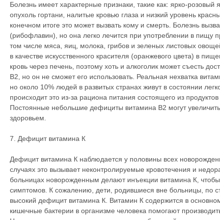
Болезнь имеет характерные признаки, такие как: ярко-розовый 
опухоль гортани, налитые кровью глаза и низкий уровень красны
конечном итоге это может вызвать кому и смерть. Болезнь вызв
(рибофлавин), но она легко лечится при употреблении в пищу п
том числе мяса, яиц, молока, грибов и зеленых листовых овоще
в качестве искусственного красителя (оранжевого цвета) в пище
кровь через печень, поэтому хоть и алкоголик может съесть до
В2, но он не сможет его использовать. Реальная нехватка вита
но около 10% людей в развитых странах живут в состоянии легко
происходит это из-за рациона питания состоящего из продуктов
Постоянные небольшие дефициты витамина В2 могут увеличить
здоровьем.
7. Дефицит витамина К
Дефицит витамина К наблюдается у половины всех новорожденн
случаях это вызывает неконтролируемые кровотечения и недора
больницах новорожденным делают инъекции витамина К, чтобы
симптомов. К сожалению, дети, родившиеся вне больницы, по с
высокий дефицит витамина К. Витамин К содержится в основном
кишечные бактерии в организме человека помогают производить