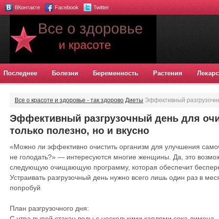
ВКонтакте
Facebook
Twitter
Последнее
Болезни
Беременность
Растения
Лекарс
Все о красоте и здоровье - так здорово
Диеты
Эффективный разгрузочны
только полезно, но и вкусно
Эффективный разгрузочный день для очи
только полезно, но и вкусно
«Можно ли эффективно очистить организм для улучшения самоч
не голодать?» — интересуются многие женщины. Да, это возм
следующую очищающую программу, которая обеспечит беспере
Устраивать разгрузочный день нужно всего лишь один раз в мес
попробуй
План разгрузочного дня:
С утра выпей стакан воды с несколькими каплями сока лимона.