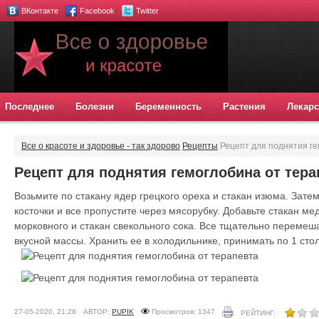
ВКонтакте
Facebook
Twitter
Последнее
Болезни
Беременность
Растения
Лекарс
Все о красоте и здоровье - так здорово
Рецепты
Рецепт для поднятия ге
Рецепт для поднятия гемоглобина от тера
Возьмите по стакану ядер грецкого ореха и стакан изюма. Зате
косточки и все пропустите через мясорубку. Добавьте стакан ме
морковного и стакан свекольного сока. Все тщательно перемеш
вкусной массы. Хранить ее в холодильнике, принимать по 1 сто
27-05-2020, 21:28
АВТОР:
PUPIK
Просмотров: 1347
РЕЙТИНГ: