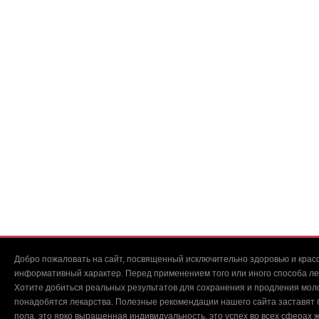
Добро пожаловать на сайт, посвященный исключительно здоровью и красо
информативный характер. Перед применением того или иного способа ле
Хотите добиться реальных результатов для сохранения и продления мол
понадобятся лекарства. Полезные рекомендации нашего сайта заставят б
пола, это ярко выращенная индивидуальность, это успех во всех сферах ж