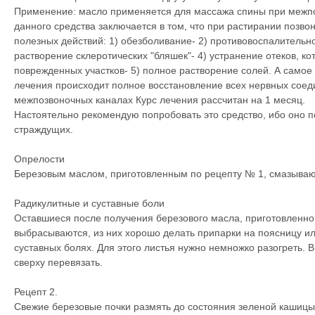
Применение: масло применяется для массажа спины при межпо
данного средства заключается в том, что при растирании позво
полезных действий: 1) обезболивание- 2) противовоспалительно
растворение склеротических "бляшек"- 4) устранение отеков, к
поврежденных участков- 5) полное растворение солей. А самое 
лечения происходит полное восстановление всех нервных сое
межпозвоночных каналах Курс лечения рассчитан на 1 месяц.
Настоятельно рекомендую попробовать это средство, ибо оно п
страждущих.
Опрелости
Березовым маслом, приготовленным по рецепту № 1, смазываю
Радикулитные и суставные боли
Оставшиеся после получения березового масла, приготовленног
выбрасываются, из них хорошо делать припарки на поясницу ил
суставных болях. Для этого листья нужно немножко разогреть. 
сверху перевязать.
Рецепт 2.
Свежие березовые почки размять до состояния зеленой кашицы