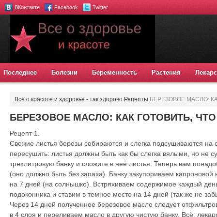
ВКонтакте
Facebook
Twitter
Последнее
Болезни
Беременность
Растения
Лекарс
Все о красоте и здоровье - так здорово
Рецепты
БЕРЕЗОВОЕ МАСЛО: КА
БЕРЕЗОВОЕ МАСЛО: КАК ГОТОВИТЬ, ЧТО
Рецепт 1.
Свежие листья березы собираются и слегка подсушиваются на с
пересушить: листья должны быть как бы слегка вялыми, но не с
трехлитровую банку и сложите в неё листья. Теперь вам понадо
(оно должно быть без запаха). Банку закупориваем капроновой
на 7 дней (на солнышко). Встряхиваем содержимое каждый день
подоконника и ставим в темное место на 14 дней (так же не за
Через 14 дней полученное березовое масло следует отфильтро
в 4 слоя и переливаем масло в другую чистую банку. Всё: лекар