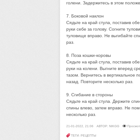
голени. Задержитесь в этом положе
7. Боковой наклон
Сядьте на край стула, поставив об
руки себе за голову. Согните туло
туловище вправо. Не выгибайте сп
раз.
8. Поза кошки-коровы
Сядьте на край стула, поставив об
руки на колени. Выгните вперед ср
тазом. Вернитесь в вертикальное п
назад. Повторите несколько раз.
9. Сгибание в стороны
Сядьте на край стула. Держите спи
спины влево, затем вправо. Не по
несколько раз.
21-01-2022, 21:06
АВТОР: NIKGG
Просмот
ТЕГИ: РЕЦЕПТЫ