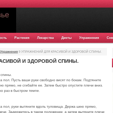
ость
Растения
Лекарства
Диеты
Упражнения
Сов
Упражнения
9 УПРАЖНЕНИЙ ДЛЯ КРАСИВОЙ И ЗДОРОВОЙ СПИНЫ.
РАСИВОЙ И ЗДОРОВОЙ СПИНЫ.
 спины.
на пол. Пусть ваши руки свободно висят по бокам. Подтяните
ю прямо, не сгибайте ее. Затем быстро опустите плечи вниз.
ко раз в быстром темпе.
на пол, руки вытяните вдоль туловища. Держа шею прямо,
ечи. Задержитесь в таком положении, а затем вытяните плечи