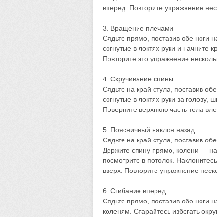
вперед. Повторите упражнение нес
3. Вращение плечами
Сядьте прямо, поставив обе ноги н
согнутые в локтях руки и начните 
Повторите это упражнение нескольк
4. Скручивание спины
Сядьте на край стула, поставив об
согнутые в локтях руки за голову,
Поверните верхнюю часть тела влев
5. Поясничный наклон назад
Сядьте на край стула, поставив обе
Держите спину прямо, колени — на
посмотрите в потолок. Наклонитес
вверх. Повторите упражнение неско
6. Сгибание вперед
Сядьте прямо, поставив обе ноги н
коленям. Старайтесь избегать окру