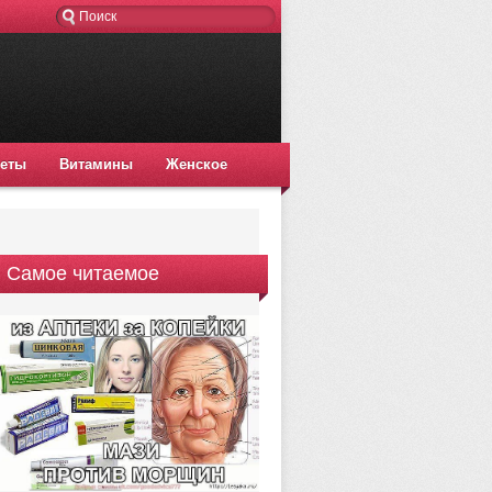
еты
Витамины
Женское
Самое читаемое