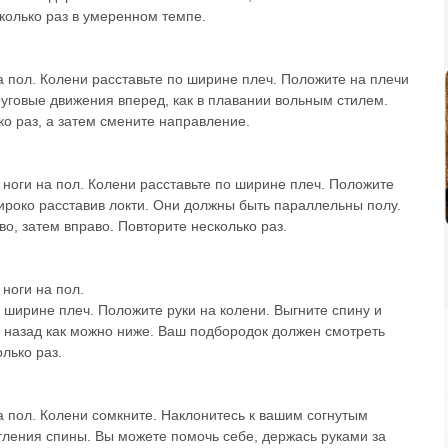
колько раз в умеренном темпе.
а пол. Колени расставьте по ширине плеч. Положите на плечи
круговые движения вперед, как в плавании вольным стилем.
о раз, а затем смените направление.
е ноги на пол. Колени расставьте по ширине плеч. Положите
 широко расставив локти. Они должны быть параллельны полу.
о, затем вправо. Повторите несколько раз.
 ноги на пол.
 ширине плеч. Положите руки на колени. Выгните спину и
ь назад как можно ниже. Ваш подбородок должен смотреть
лько раз.
а пол. Колени сомкните. Наклонитесь к вашим согнутым
гления спины. Вы можете помочь себе, держась руками за