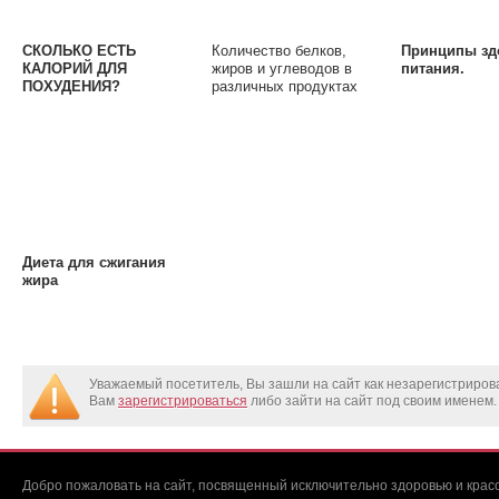
СКОЛЬКО ЕСТЬ
Количество белков,
Принципы зд
КАЛОРИЙ ДЛЯ
жиров и углеводов в
питания.
ПОХУДЕНИЯ?
различных продуктах
питания
Диета для сжигания
жира
Уважаемый посетитель, Вы зашли на сайт как незарегистриро
Вам
зарегистрироваться
либо зайти на сайт под своим именем.
Добро пожаловать на сайт, посвященный исключительно здоровью и красо