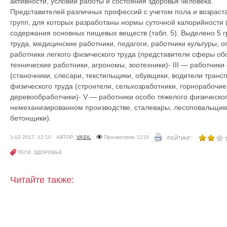
активности, условий работы и состояния здоровья человека.
Представителей различных профессий с учетом пола и возраст
групп, для которых разработаны нормы суточной калорийности (
содержания основных пищевых веществ (табл. 5). Выделено 5 г
труда, медицинские работники, педагоги, работники культуры, оп
работники легкого физического труда (представители сферы о
технические работники, агрономы, зоотехники)- III — работники
(станочники, слесари, текстильщики, обувщики, водители транс
физического труда (строители, сельхозработники, горнорабочие
деревообработчики)- V — работники особо тяжелого физического
немеханизированном производстве, сталевары, лесоповальщики
бетонщики).
1-02-2017, 12:10
АВТОР:
VASIL
Просмотров: 1215
РЕЙТИНГ:
ТЕГИ: ЗДОРОВЬЕ
Читайте также: