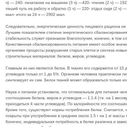
ч) — 240- печатание на машинке (3 ч) —420- чтение (2 ч) — 19
пеший путь на работу и обратно (1 ч) — 220- отдых сидя (2 ч) 
ккал- итого за 24 ч — 2902 ккал.
Следовательно, энергетическая ценность пищевого рациона не
Лучшим показателем степени энергетического сбалансирования
стабильность служит признаком благополучия, конечно, в том сл
Качественная сбалансированность питания имеет особое знач
организме процессы разрушения старых клеток и синтеза новых
строительных материалов: белков, жиров, углеводов.
Главным из них является белок. В тканях его содержится от 15 д
углеводов только от 1 до 5%. Организм человека практически л
синтезирует их сам. Белок тканей может образоваться только из
Наука о питании установила, что оптимальным для питания че
соотношение белков, жиров и углеводов — 1:1:4 (т.е. на 1 весо
приходиться 4 части углеводов). По калорийности это соотношен
Кроме того, существуют нормы потребления белка. Считается, ч
покрыты при употреблении в среднем около 1.5 г на 1 кг массы 
Конечно, индивидуальная потребность в белке различна и завис