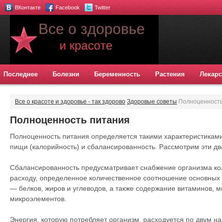
ВКонтакте
Facebook
Twitter
Последнее
Болезни
Беременность
Растения
Лекарс
Все о красоте и здоровье - так здорово
Здоровые советы
Полноценность
Полноценность питания
Полноценность питания определяется такими характеристиками,
пищи (калорийность) и сбалансированность. Рассмотрим эти дв
Сбалансированность предусматривает снабжение организма ко
расходу, определенное количественное соотношение основных
— белков, жиров и углеводов, а также содержание витаминов, 
микроэлементов.
Энергия, которую потребляет организм, расходуется по двум н