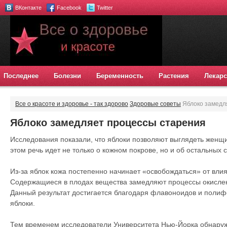
ВКонтакте
Facebook
Twitter
Последнее
Болезни
Беременность
Растения
Лекарс
Все о красоте и здоровье - так здорово
Здоровые советы
Яблоко замедл
Яблоко замедляет процессы старения
Исследования показали, что яблоки позволяют выглядеть женщ
этом речь идет не только о кожном покрове, но и об остальных 
Из-за яблок кожа постепенно начинает «освобождаться» от вли
Содержащиеся в плодах вещества замедляют процессы окислен
Данный результат достигается благодаря флавоноидов и поли
яблоки.
Тем временем исследователи Университета Нью-Йорка обнаружи